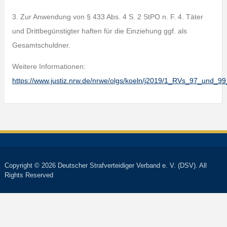
3. Zur Anwendung von § 433 Abs. 4 S. 2 StPO n. F. 4. Täter
und Drittbegünstigter haften für die Einziehung ggf. als
Gesamtschuldner.
Weitere Informationen:
https://www.justiz.nrw.de/nrwe/olgs/koeln/j2019/1_RVs_97_und_
Copyright © 2026 Deutscher Strafverteidiger Verband e. V. (DSV). All
Rights Reserved