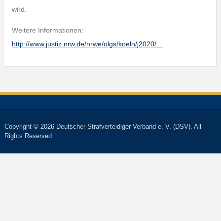
wird.
Weitere Informationen:
http://www.justiz.nrw.de/nrwe/olgs/koeln/j2020/…
Copyright © 2026 Deutscher Strafverteidiger Verband e. V. (DSV). All
Rights Reserved