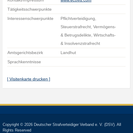
Kontakt/Impressum
www.ecovis.com
Tätigkeitsschwerpunkte
Interessenschwerpunkte
Pflichtverteidigung,
Steuerstrafrecht, Vermögens-
& Betrugsdelikte, Wirtschafts-
& Insolvenzstrafrecht
Amtsgerichtsbezirk
Landhut
Sprachkenntnisse
[ Visitenkarte drucken ]
Copyright © 2026 Deutscher Strafverteidiger Verband e. V. (DSV). All
Rights Reserved