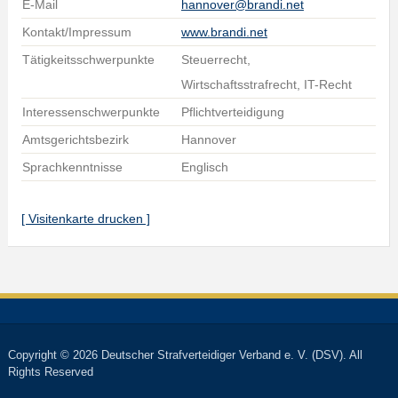
E-Mail
hannover@brandi.net
Kontakt/Impressum
www.brandi.net
Tätigkeitsschwerpunkte
Steuerrecht,
Wirtschaftsstrafrecht, IT-Recht
Interessenschwerpunkte
Pflichtverteidigung
Amtsgerichtsbezirk
Hannover
Sprachkenntnisse
Englisch
[ Visitenkarte drucken ]
Copyright © 2026 Deutscher Strafverteidiger Verband e. V. (DSV). All
Rights Reserved