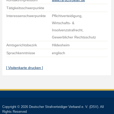
Kontakt/Impressum
www.ra-schroeter.de
Tätigkeitsschwerpunkte
Interessenschwerpunkte
Pflichtverteidigung,
Wirtschafts- &
Insolvenzstrafrecht,
Gewerblicher Rechtsschutz
Amtsgerichtsbezirk
Hildesheim
Sprachkenntnisse
englisch
[ Visitenkarte drucken ]
Copyright © 2026 Deutscher Strafverteidiger Verband e. V. (DSV). All
Rights Reserved