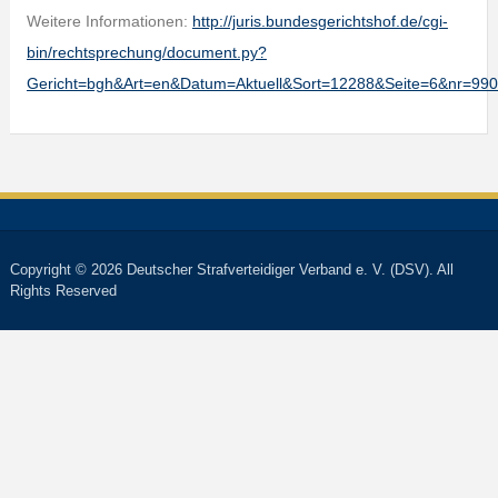
Weitere Informationen:
http://juris.bundesgerichtshof.de/cgi-
bin/rechtsprechung/document.py?
Gericht=bgh&Art=en&Datum=Aktuell&Sort=12288&Seite=6&nr=9
Copyright © 2026 Deutscher Strafverteidiger Verband e. V. (DSV). All
Rights Reserved