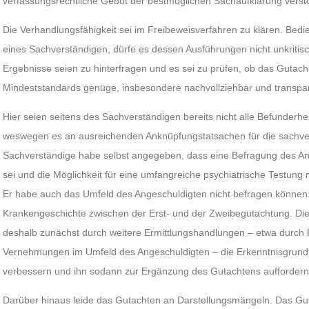
verfassungsrechtliche Gebot der bestmöglichen Sachaufklärung vers
Die Verhandlungsfähigkeit sei im Freibeweisverfahren zu klären. Bed
eines Sachverständigen, dürfe es dessen Ausführungen nicht unkriti
Ergebnisse seien zu hinterfragen und es sei zu prüfen, ob das Gutac
Mindeststandards genüge, insbesondere nachvollziehbar und transpar
Hier seien seitens des Sachverständigen bereits nicht alle Befunder
weswegen es an ausreichenden Anknüpfungstatsachen für die sachver
Sachverständige habe selbst angegeben, dass eine Befragung des An
sei und die Möglichkeit für eine umfangreiche psychiatrische Testung
Er habe auch das Umfeld des Angeschuldigten nicht befragen können. 
Krankengeschichte zwischen der Erst- und der Zweibegutachtung. D
deshalb zunächst durch weitere Ermittlungshandlungen – etwa durch
Vernehmungen im Umfeld des Angeschuldigten – die Erkenntnisgrund
verbessern und ihn sodann zur Ergänzung des Gutachtens aufforder
Darüber hinaus leide das Gutachten an Darstellungsmängeln. Das Gu