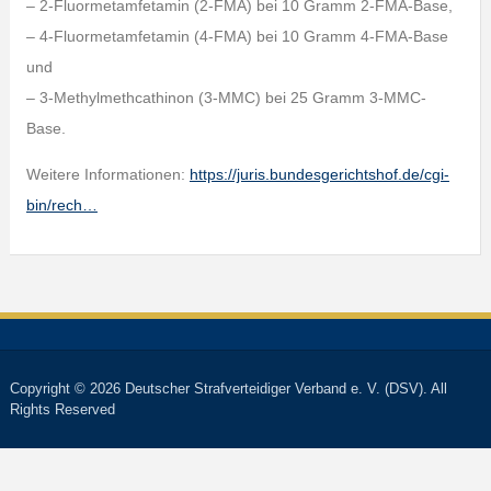
– 2-Fluormetamfetamin (2-FMA) bei 10 Gramm 2-FMA-Base,
– 4-Fluormetamfetamin (4-FMA) bei 10 Gramm 4-FMA-Base
und
– 3-Methylmethcathinon (3-MMC) bei 25 Gramm 3-MMC-
Base.
Weitere Informationen:
https://juris.bundesgerichtshof.de/cgi-
bin/rech…
Copyright © 2026 Deutscher Strafverteidiger Verband e. V. (DSV). All
Rights Reserved