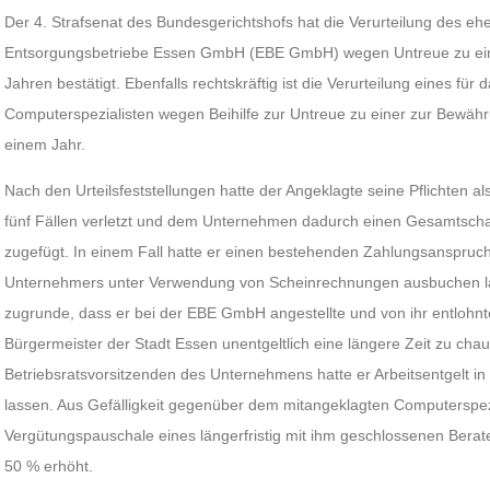
Der 4. Strafsenat des Bundesgerichtshofs hat die Verurteilung des e
Entsorgungsbetriebe Essen GmbH (EBE GmbH) wegen Untreue zu einer
Jahren bestätigt. Ebenfalls rechtskräftig ist die Verurteilung eines f
Computerspezialisten wegen Beihilfe zur Untreue zu einer zur Bewähr
einem Jahr.
Nach den Urteilsfeststellungen hatte der Angeklagte seine Pflichten 
fünf Fällen verletzt und dem Unternehmen dadurch einen Gesamtsch
zugefügt. In einem Fall hatte er einen bestehenden Zahlungsanspruc
Unternehmers unter Verwendung von Scheinrechnungen ausbuchen las
zugrunde, dass er bei der EBE GmbH angestellte und von ihr entlohnte 
Bürgermeister der Stadt Essen unentgeltlich eine längere Zeit zu cha
Betriebsratsvorsitzenden des Unternehmens hatte er Arbeitsentgelt i
lassen. Aus Gefälligkeit gegenüber dem mitangeklagten Computerspezi
Vergütungspauschale eines längerfristig mit ihm geschlossenen Berat
50 % erhöht.