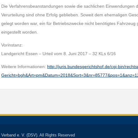
Die Verfahrensbeanstandungen sowie die sachlichen Einwendungen d
Verurteilung sind ohne Erfolg geblieben. Soweit dem ehemaligen Ges
gelegt worden war, ein für Betriebszwecke nicht benötigtes Fahrzeug 
eingestellt worden.
Vorinstanz:
Landgericht Essen – Urteil vom 8. Juni 2017 – 32 KLs 6/16
Weitere Informationen:
http://juris.bundesgerichtshof.de/cgi-bin/rec
Gericht=bgh&Art=pm&Datum=2018&Sort=3&nr=85777&pos=1&anz=1
 Verband e. V. (DSV). All Rights Reserved