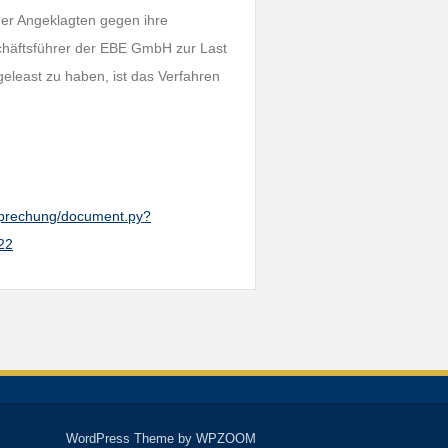
er Angeklagten gegen ihre
chäftsführer der EBE GmbH zur Last
geleast zu haben, ist das Verfahren
htsprechung/document.py?
22
WordPress Theme by
WPZOOM