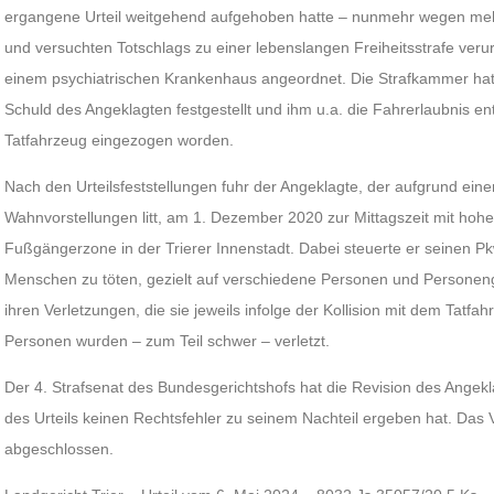
ergangene Urteil weitgehend aufgehoben hatte – nunmehr wegen me
und versuchten Totschlags zu einer lebenslangen Freiheitsstrafe verur
einem psychiatrischen Krankenhaus angeordnet. Die Strafkammer hat
Schuld des Angeklagten festgestellt und ihm u.a. die Fahrerlaubnis en
Tatfahrzeug eingezogen worden.
Nach den Urteilsfeststellungen fuhr der Angeklagte, der aufgrund ein
Wahnvorstellungen litt, am 1. Dezember 2020 zur Mittagszeit mit hohe
Fußgängerzone in der Trierer Innenstadt. Dabei steuerte er seinen Pkw
Menschen zu töten, gezielt auf verschiedene Personen und Persone
ihren Verletzungen, die sie jeweils infolge der Kollision mit dem Tatf
Personen wurden – zum Teil schwer – verletzt.
Der 4. Strafsenat des Bundesgerichtshofs hat die Revision des Angek
des Urteils keinen Rechtsfehler zu seinem Nachteil ergeben hat. Das Ve
abgeschlossen.