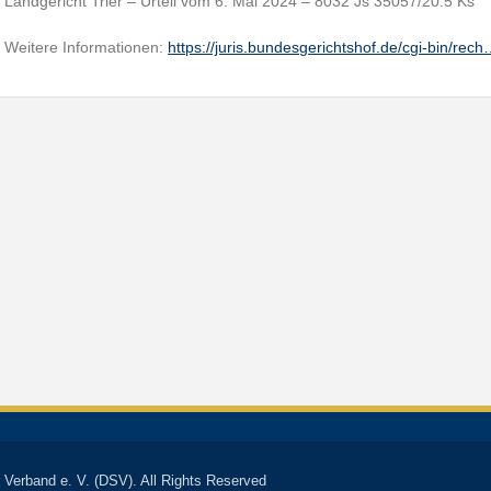
Landgericht Trier – Urteil vom 6. Mai 2024 – 8032 Js 35057/20.5 Ks
Weitere Informationen:
https://juris.bundesgerichtshof.de/cgi-bin/rec
 Verband e. V. (DSV). All Rights Reserved