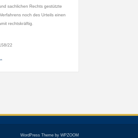
und sachlichen Rechts gestützte
Verfahrens noch des Urteils einen
it rechtskräftig.
158/22
h…
WordPress Theme by
WPZOOM