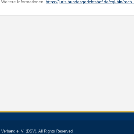
Weitere Informationen:
https://juris.bundesgerichtshof.de/cgi-bin/rec
 Verband e. V. (DSV). All Rights Reserved