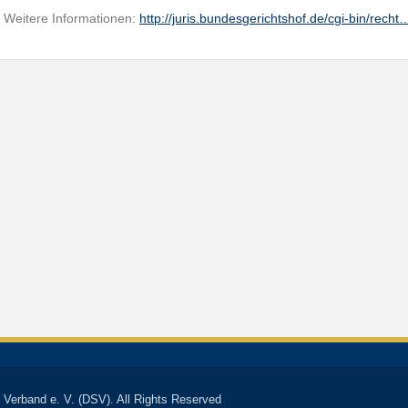
Weitere Informationen:
http://juris.bundesgerichtshof.de/cgi-bin/recht
 Verband e. V. (DSV). All Rights Reserved