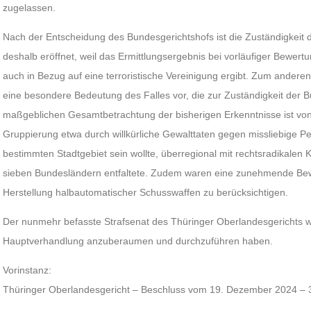
zugelassen.
Nach der Entscheidung des Bundesgerichtshofs ist die Zuständigkeit
deshalb eröffnet, weil das Ermittlungsergebnis bei vorläufiger Bewert
auch in Bezug auf eine terroristische Vereinigung ergibt. Zum anderen
eine besondere Bedeutung des Falles vor, die zur Zuständigkeit der Bu
maßgeblichen Gesamtbetrachtung der bisherigen Erkenntnisse ist von
Gruppierung etwa durch willkürliche Gewalttaten gegen missliebige 
bestimmten Stadtgebiet sein wollte, überregional mit rechtsradikalen Kr
sieben Bundesländern entfaltete. Zudem waren eine zunehmende Be
Herstellung halbautomatischer Schusswaffen zu berücksichtigen.
Der nunmehr befasste Strafsenat des Thüringer Oberlandesgerichts wi
Hauptverhandlung anzuberaumen und durchzuführen haben.
Vorinstanz:
Thüringer Oberlandesgericht – Beschluss vom 19. Dezember 2024 – 3