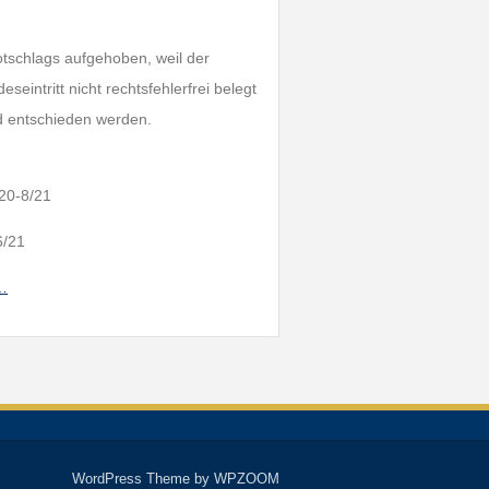
tschlags aufgehoben, weil der
tritt nicht rechtsfehlerfrei belegt
d entschieden werden.
/20-8/21
6/21
h…
WordPress Theme by
WPZOOM