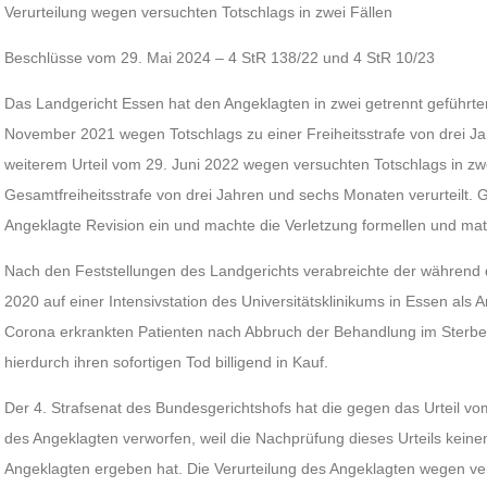
Verurteilung wegen versuchten Totschlags in zwei Fällen
Beschlüsse vom 29. Mai 2024 – 4 StR 138/22 und 4 StR 10/23
Das Landgericht Essen hat den Angeklagten in zwei getrennt geführten
November 2021 wegen Totschlags zu einer Freiheitsstrafe von drei J
weiterem Urteil vom 29. Juni 2022 wegen versuchten Totschlags in zwe
Gesamtfreiheitsstrafe von drei Jahren und sechs Monaten verurteilt. G
Angeklagte Revision ein und machte die Verletzung formellen und mate
Nach den Feststellungen des Landgerichts verabreichte der während 
2020 auf einer Intensivstation des Universitätsklinikums in Essen als A
Corona erkrankten Patienten nach Abbruch der Behandlung im Ster
hierdurch ihren sofortigen Tod billigend in Kauf.
Der 4. Strafsenat des Bundesgerichtshofs hat die gegen das Urteil vo
des Angeklagten verworfen, weil die Nachprüfung dieses Urteils keine
Angeklagten ergeben hat. Die Verurteilung des Angeklagten wegen vers