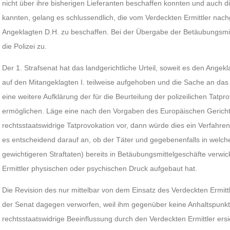
nicht über ihre bisherigen Lieferanten beschaffen konnten und auch die
kannten, gelang es schlussendlich, die vom Verdeckten Ermittler na
Angeklagten D.H. zu beschaffen. Bei der Übergabe der Betäubungsmitte
die Polizei zu.
Der 1. Strafsenat hat das landgerichtliche Urteil, soweit es den Angekla
auf den Mitangeklagten I. teilweise aufgehoben und die Sache an da
eine weitere Aufklärung der für die Beurteilung der polizeilichen Tat
ermöglichen. Läge eine nach den Vorgaben des Europäischen Gerich
rechtsstaatswidrige Tatprovokation vor, dann würde dies ein Verfahr
es entscheidend darauf an, ob der Täter und gegebenenfalls in welche
gewichtigeren Straftaten) bereits in Betäubungsmittelgeschäfte verwic
Ermittler physischen oder psychischen Druck aufgebaut hat.
Die Revision des nur mittelbar von dem Einsatz des Verdeckten Ermitt
der Senat dagegen verworfen, weil ihm gegenüber keine Anhaltspunkte
rechtsstaatswidrige Beeinflussung durch den Verdeckten Ermittler ersi