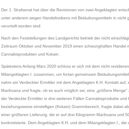
Der 1. Strafsenat hat über die Revisionen von zwei Angeklagten ents
unter anderem wegen Handeltreibens mit Betäubungsmitteln in nicht g
verurteilt worden sind.
Nach den Feststellungen des Landgerichts betrieb der nicht einschläg
Zeitraum Oktober und November 2019 einen schwunghaften Handel 
Cannabisprodukten und Kokain.
Spätestens Anfang März 2020 schloss er sich mit dem nicht revidierend
Mitangeklagten I. zusammen, um fortan gemeinsam Betäubungsmittel
nahm ein Verdeckter Ermittler mit dem Angeklagten K.H. Kontakt au
Marihuana und fragte, ob es auch möglich sei, eine „größere Menge“ z
der Verdeckte Ermittler in drei weiteren Fällen Cannabisprodukte und 
beziehungsweise einstelligen (Kokain) Grammbereich, fragte dabei ab
einer größeren Lieferung, die er auf drei Kilogramm Marihuana und 
konkretisierte. Dem Angeklagten K.H. und dem Mitangeklagten I., di