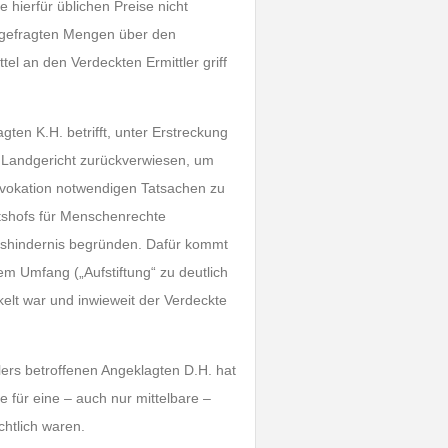
 hierfür üblichen Preise nicht
chgefragten Mengen über den
l an den Verdeckten Ermittler griff
gten K.H. betrifft, unter Erstreckung
s Landgericht zurückverwiesen, um
provokation notwendigen Tatsachen zu
tshofs für Menschenrechte
enshindernis begründen. Dafür kommt
m Umfang („Aufstiftung“ zu deutlich
kelt war und inwieweit der Verdeckte
lers betroffenen Angeklagten D.H. hat
 für eine – auch nur mittelbare –
chtlich waren.