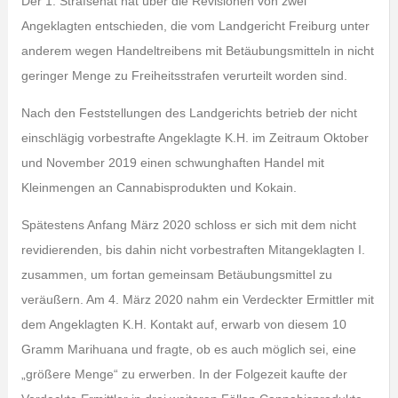
Der 1. Strafsenat hat über die Revisionen von zwei
Angeklagten entschieden, die vom Landgericht Freiburg unter
anderem wegen Handeltreibens mit Betäubungsmitteln in nicht
geringer Menge zu Freiheitsstrafen verurteilt worden sind.
Nach den Feststellungen des Landgerichts betrieb der nicht
einschlägig vorbestrafte Angeklagte K.H. im Zeitraum Oktober
und November 2019 einen schwunghaften Handel mit
Kleinmengen an Cannabisprodukten und Kokain.
Spätestens Anfang März 2020 schloss er sich mit dem nicht
revidierenden, bis dahin nicht vorbestraften Mitangeklagten I.
zusammen, um fortan gemeinsam Betäubungsmittel zu
veräußern. Am 4. März 2020 nahm ein Verdeckter Ermittler mit
dem Angeklagten K.H. Kontakt auf, erwarb von diesem 10
Gramm Marihuana und fragte, ob es auch möglich sei, eine
„größere Menge“ zu erwerben. In der Folgezeit kaufte der