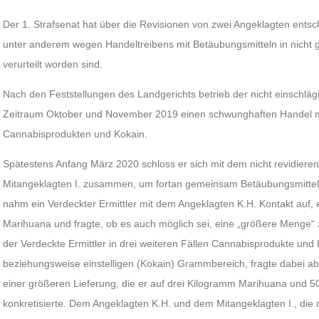
Der 1. Strafsenat hat über die Revisionen von zwei Angeklagten ents
unter anderem wegen Handeltreibens mit Betäubungsmitteln in nicht g
verurteilt worden sind.
Nach den Feststellungen des Landgerichts betrieb der nicht einschläg
Zeitraum Oktober und November 2019 einen schwunghaften Handel 
Cannabisprodukten und Kokain.
Spätestens Anfang März 2020 schloss er sich mit dem nicht revidierend
Mitangeklagten I. zusammen, um fortan gemeinsam Betäubungsmittel
nahm ein Verdeckter Ermittler mit dem Angeklagten K.H. Kontakt au
Marihuana und fragte, ob es auch möglich sei, eine „größere Menge“ z
der Verdeckte Ermittler in drei weiteren Fällen Cannabisprodukte und 
beziehungsweise einstelligen (Kokain) Grammbereich, fragte dabei ab
einer größeren Lieferung, die er auf drei Kilogramm Marihuana und 
konkretisierte. Dem Angeklagten K.H. und dem Mitangeklagten I., di