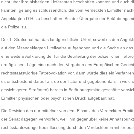
nicht über ihre bisherigen Lieferanten beschaffen konnten und auch die
kannten, gelang es schlussendlich, die vom Verdeckten Ermittler na
Angeklagten D.H. zu beschaffen. Bei der Übergabe der Betäubungsmitte
die Polizei zu.
Der 1. Strafsenat hat das landgerichtliche Urteil, soweit es den Angekla
auf den Mitangeklagten I. teilweise aufgehoben und die Sache an da
eine weitere Aufklärung der für die Beurteilung der polizeilichen Tat
ermöglichen. Läge eine nach den Vorgaben des Europäischen Gerich
rechtsstaatswidrige Tatprovokation vor, dann würde dies ein Verfahr
es entscheidend darauf an, ob der Täter und gegebenenfalls in welche
gewichtigeren Straftaten) bereits in Betäubungsmittelgeschäfte verwic
Ermittler physischen oder psychischen Druck aufgebaut hat.
Die Revision des nur mittelbar von dem Einsatz des Verdeckten Ermitt
der Senat dagegen verworfen, weil ihm gegenüber keine Anhaltspunkte
rechtsstaatswidrige Beeinflussung durch den Verdeckten Ermittler ersi