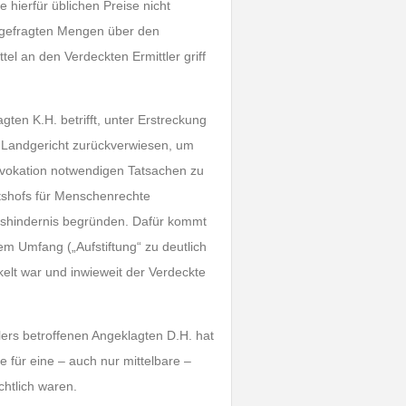
 hierfür üblichen Preise nicht
chgefragten Mengen über den
l an den Verdeckten Ermittler griff
gten K.H. betrifft, unter Erstreckung
s Landgericht zurückverwiesen, um
provokation notwendigen Tatsachen zu
tshofs für Menschenrechte
enshindernis begründen. Dafür kommt
m Umfang („Aufstiftung“ zu deutlich
kelt war und inwieweit der Verdeckte
lers betroffenen Angeklagten D.H. hat
 für eine – auch nur mittelbare –
chtlich waren.