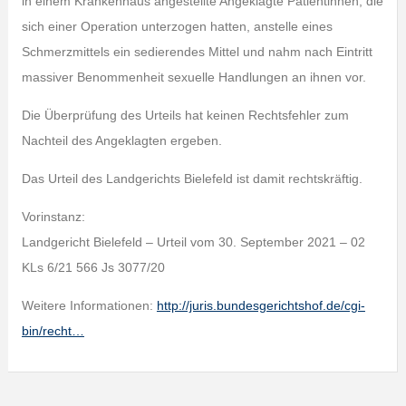
in einem Krankenhaus angestellte Angeklagte Patientinnen, die
sich einer Operation unterzogen hatten, anstelle eines
Schmerzmittels ein sedierendes Mittel und nahm nach Eintritt
massiver Benommenheit sexuelle Handlungen an ihnen vor.
Die Überprüfung des Urteils hat keinen Rechtsfehler zum
Nachteil des Angeklagten ergeben.
Das Urteil des Landgerichts Bielefeld ist damit rechtskräftig.
Vorinstanz:
Landgericht Bielefeld – Urteil vom 30. September 2021 – 02
KLs 6/21 566 Js 3077/20
Weitere Informationen:
http://juris.bundesgerichtshof.de/cgi-
bin/recht…