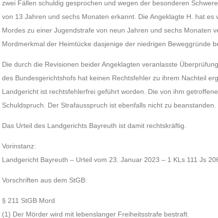
zwei Fällen schuldig gesprochen und wegen der besonderen Schwere 
von 13 Jahren und sechs Monaten erkannt. Die Angeklagte H. hat es
Mordes zu einer Jugendstrafe von neun Jahren und sechs Monaten ve
Mordmerkmal der Heimtücke dasjenige der niedrigen Beweggründe be
Die durch die Revisionen beider Angeklagten veranlasste Überprüfung 
des Bundesgerichtshofs hat keinen Rechtsfehler zu ihrem Nachteil e
Landgericht ist rechtsfehlerfrei geführt worden. Die von ihm getroffe
Schuldspruch. Der Strafausspruch ist ebenfalls nicht zu beanstanden.
Das Urteil des Landgerichts Bayreuth ist damit rechtskräftig.
Vorinstanz:
Landgericht Bayreuth – Urteil vom 23. Januar 2023 – 1 KLs 111 Js 20
Vorschriften aus dem StGB:
§ 211 StGB Mord
(1) Der Mörder wird mit lebenslanger Freiheitsstrafe bestraft.