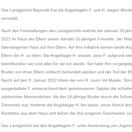
Das Landgericht Bayreuth hat die Angeklagten F. und H. wegen Morde
verurteilt.
Nach den Feststellungen des Landgerichts wohnte der damals 18-jähr
2021 im Haus der Eltern seiner damals 16-jährigen Freundin, der Mi
übersteigerten Hass auf ihre Eltern. Auf ihre Initiative kamen beide A
Eltern der H. zu töten. Die Angeklagte H. wusste, dass F. aufgrund sein
beeinflussbar war und alles für sie tun würde. Sie hatte ihm vorgespieg
Bruder von ihren Eltern schlecht behandelt würden und der Tod der Elt
Nacht auf den 9. Januar 2022 tötete der von H. zuvor mit Maske, St
ausgestattete F. entsprechend dem gemeinsamen Tatplan die schlafen
zahlreichen Messerstichen. Als der 14-jährige Bruder durch die Schre
Zimmertür trat, hinderte die Angeklagte H. ihn daran, einen Notruf a
flüchteten aus dem Haus und ließen die drei jüngeren Geschwister zu
Das Landgericht hat den Angeklagten F. unter Anwendung von Jugend