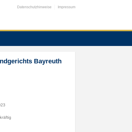
Datenschutzhinweise
Impressum
andgerichts Bayreuth
023
räftig