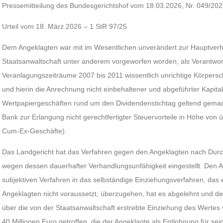
Pressemitteilung des Bundesgerichtshof vom 18.03.2026, Nr. 049/20
Urteil vom 18. März 2026 – 1 StR 97/25
Dem Angeklagten war mit im Wesentlichen unverändert zur Hauptver
Staatsanwaltschaft unter anderem vorgeworfen worden, als Verantwort
Veranlagungszeiträume 2007 bis 2011 wissentlich unrichtige Körpers
und hierin die Anrechnung nicht einbehaltener und abgeführter Kapita
Wertpapiergeschäften rund um den Dividendenstichtag geltend gemac
Bank zur Erlangung nicht gerechtfertigter Steuervorteile in Höhe von 
Cum-Ex-Geschäfte).
Das Landgericht hat das Verfahren gegen den Angeklagten nach Dur
wegen dessen dauerhafter Verhandlungsunfähigkeit eingestellt. Den A
subjektiven Verfahren in das selbständige Einziehungsverfahren, das
Angeklagten nicht voraussetzt, überzugehen, hat es abgelehnt und 
über die von der Staatsanwaltschaft erstrebte Einziehung des Wertes
40 Millionen Euro getroffen, die der Angeklagte als Entlohnung für sein