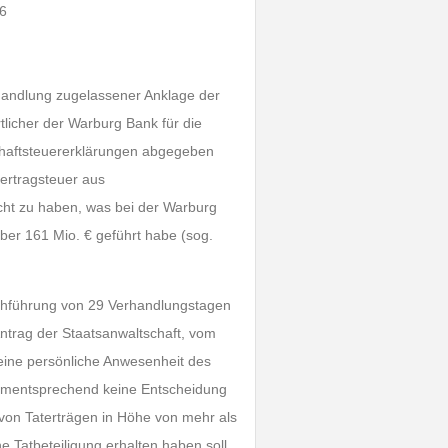
26
handlung zugelassener Anklage der
licher der Warburg Bank für die
chaftsteuererklärungen abgegeben
lertragsteuer aus
ht zu haben, was bei der Warburg
über 161 Mio. € geführt habe (sog.
chführung von 29 Verhandlungstagen
ntrag der Staatsanwaltschaft, vom
 eine persönliche Anwesenheit des
dementsprechend keine Entscheidung
 von Taterträgen in Höhe von mehr als
e Tatbeteiligung erhalten haben soll.