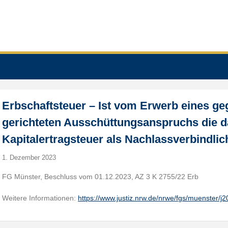
Erbschaftsteuer – Ist vom Erwerb eines g
gerichteten Ausschüttungsanspruchs die da
Kapitalertragsteuer als Nachlassverbindlic
1. Dezember 2023
FG Münster, Beschluss vom 01.12.2023, AZ 3 K 2755/22 Erb
Weitere Informationen:
https://www.justiz.nrw.de/nrwe/fgs/muenster/j