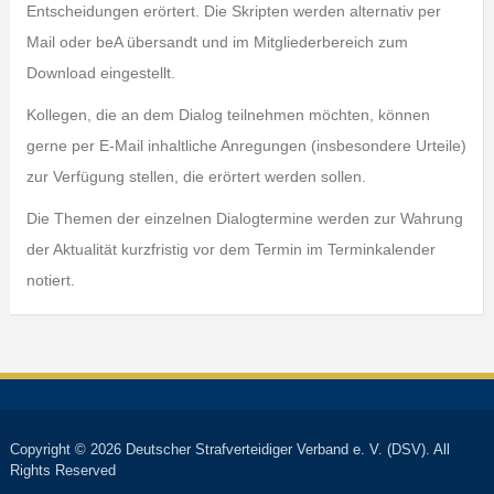
Entscheidungen erörtert. Die Skripten werden alternativ per
Mail oder beA übersandt und im Mitgliederbereich zum
Download eingestellt.
Kollegen, die an dem Dialog teilnehmen möchten, können
gerne per E-Mail inhaltliche Anregungen (insbesondere Urteile)
zur Verfügung stellen, die erörtert werden sollen.
Die Themen der einzelnen Dialogtermine werden zur Wahrung
der Aktualität kurzfristig vor dem Termin im Terminkalender
notiert.
Copyright © 2026 Deutscher Strafverteidiger Verband e. V. (DSV). All
Rights Reserved