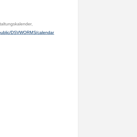
taltungskalender,
m/public/DSVWORMS/calendar