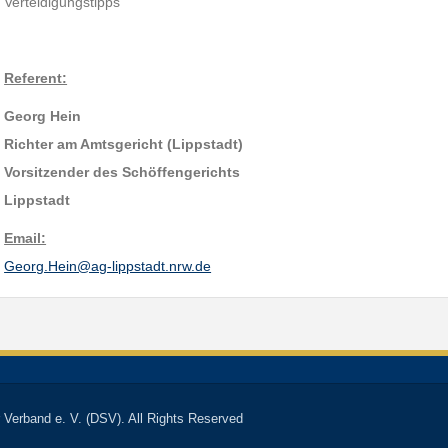
Verteidigungstipps
Referent:
Georg Hein
Richter am Amtsgericht (Lippstadt)
Vorsitzender des Schöffengerichts
Lippstadt
Email:
Georg.Hein@ag-lippstadt.nrw.de
 Verband e. V. (DSV). All Rights Reserved