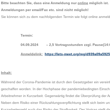
Bitte beachten Sie, dass eine Anmeldung nur
online
möglich ist.
Anmeldungen per email/Fax etc. sind nicht möglich!
Sie können sich zu dem nachfolgenden Termin wie folgt online anmelde
Termin:
04.09.2024 – 2,5 Vortragsstunden zzgl. Pause(14:0
Anmeldelink
:
https://lets-meet.org/reg/d939a09a592
Inhalt:
Während der Corona-Pandemie ist durch den Gesetzgeber ein verein
geschaffen worden. In der Hochphase der pandemiebedingten Einsch
Arbeitnehmer in Kurzarbeit. Gegenwärtig findet die Überprüfung der 
Neben dem Risiko einer Rückzahlungsverpflichtung stellt sich beim u
Kurzarbeitergeld auch das Risiko der Strafbarkeit. Der Vortrag stellt