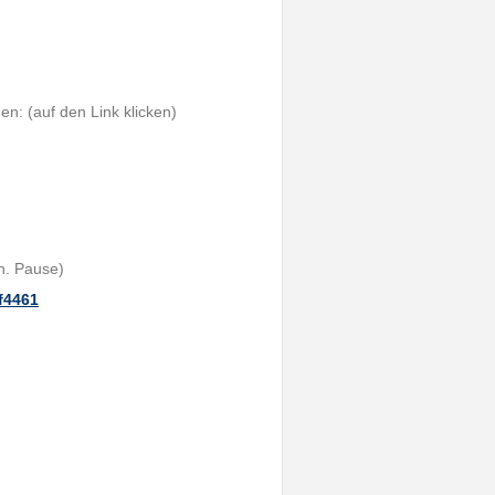
n: (auf den Link klicken)
n. Pause)
af4461