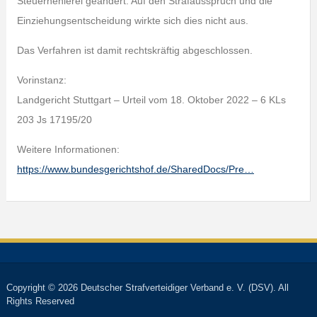
Steuerhehlerei geändert. Auf den Strafausspruch und die
Einziehungsentscheidung wirkte sich dies nicht aus.
Das Verfahren ist damit rechtskräftig abgeschlossen.
Vorinstanz:
Landgericht Stuttgart – Urteil vom 18. Oktober 2022 – 6 KLs
203 Js 17195/20
Weitere Informationen:
https://www.bundesgerichtshof.de/SharedDocs/Pre…
Copyright © 2026 Deutscher Strafverteidiger Verband e. V. (DSV). All
Rights Reserved