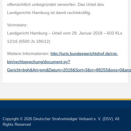
offensichtlich unbegründet verworfen. Das Urteil des
Landgerichts Hamburg ist damit rechtskräftig.
Vorinstanz:
Landgericht Hamburg – Urteil vom 29. Januar 2018 – 603 KLs
12/16 (6500 Js 186/12)
Weitere Informationen:
http://juris.bundesgerichtshof.de/cgi-
bin/rechtsprechung/document.py?
Gericht=bgh&Art=pm&Datum=2018&Sort=3&nr=88255&pos=0&an
Copyright © 2026 Deutscher Strafverteidiger Verband e. V. (DSV). All
Rights Reserved