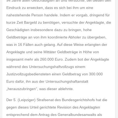
94 Jahre alten Geschädigten an und versuchte, bei diesen den
Eindruck zu erwecken, dass es sich bei ihm um eine
nahestehende Person handele. Indem er vorgab, dringend für
kurze Zeit Bargeld zu benötigen, versuchte der Angeklagte, die
Geschädigten insbesondere dazu zu bringen, hohe
Geldbeträge an von ihm koordinierte Abholer zu übergeben,
was in 16 Fällen auch gelang. Auf diese Weise erlangten der
Angeklagte und seine Mittäter Geldbeträge in Höhe von
insgesamt mehr als 260.000 Euro. Zudem bot der Angeklagte
während des Untersuchungshaftvollzugs einem
Justizvollzugsbediensteten einen Geldbetrag von 300.000
Euro dafür, ihn aus der Untersuchungshaftanstalt
„herauszubringen“, was dieser ablehnte.
Der 5. (Leipziger) Strafsenat des Bundesgerichtshofs hat die
gegen dieses Urteil gerichtete Revision des Angeklagten
entsprechend dem Antrag des Generalbundesanwalts als