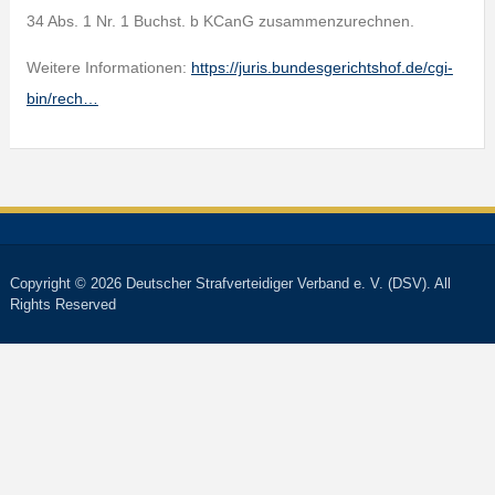
34 Abs. 1 Nr. 1 Buchst. b KCanG zusammenzurechnen.
Weitere Informationen:
https://juris.bundesgerichtshof.de/cgi-
bin/rech…
Copyright © 2026 Deutscher Strafverteidiger Verband e. V. (DSV). All
Rights Reserved