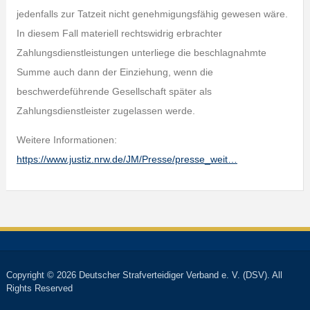
jedenfalls zur Tatzeit nicht genehmigungsfähig gewesen wäre.
In diesem Fall materiell rechtswidrig erbrachter
Zahlungsdienstleistungen unterliege die beschlagnahmte
Summe auch dann der Einziehung, wenn die
beschwerdeführende Gesellschaft später als
Zahlungsdienstleister zugelassen werde.
Weitere Informationen:
https://www.justiz.nrw.de/JM/Presse/presse_weit…
Copyright © 2026 Deutscher Strafverteidiger Verband e. V. (DSV). All
Rights Reserved