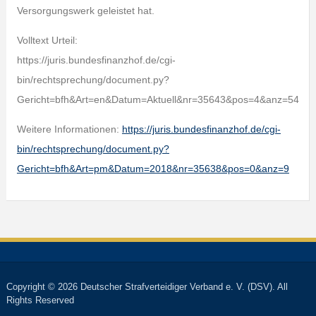
Versorgungswerk geleistet hat.
Volltext Urteil:
https://juris.bundesfinanzhof.de/cgi-
bin/rechtsprechung/document.py?
Gericht=bfh&Art=en&Datum=Aktuell&nr=35643&pos=4&anz=54
Weitere Informationen:
https://juris.bundesfinanzhof.de/cgi-
bin/rechtsprechung/document.py?
Gericht=bfh&Art=pm&Datum=2018&nr=35638&pos=0&anz=9
Copyright © 2026 Deutscher Strafverteidiger Verband e. V. (DSV). All
Rights Reserved