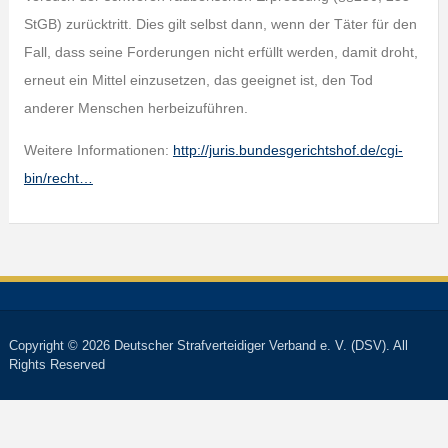
StGB) zurücktritt. Dies gilt selbst dann, wenn der Täter für den
Fall, dass seine Forderungen nicht erfüllt werden, damit droht,
erneut ein Mittel einzusetzen, das geeignet ist, den Tod
anderer Menschen herbeizuführen.
Weitere Informationen:
http://juris.bundesgerichtshof.de/cgi-
bin/recht…
Copyright © 2026 Deutscher Strafverteidiger Verband e. V. (DSV). All
Rights Reserved