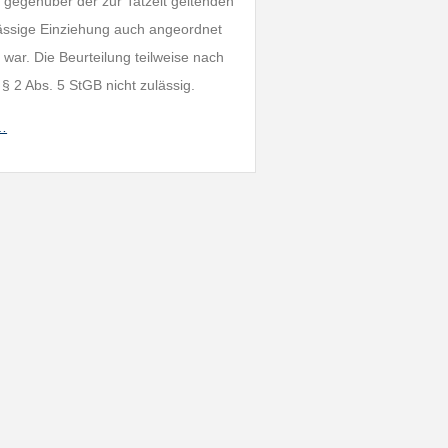
e gegenüber der zur Tatzeit geltenden
ulässige Einziehung auch angeordnet
 war. Die Beurteilung teilweise nach
 § 2 Abs. 5 StGB nicht zulässig.
h…