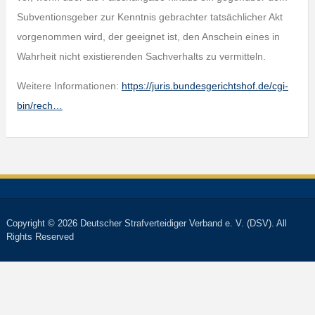
Subventionsgeber zur Kenntnis gebrachter tatsächlicher Akt
vorgenommen wird, der geeignet ist, den Anschein eines in
Wahrheit nicht existierenden Sachverhalts zu vermitteln.
Weitere Informationen:
https://juris.bundesgerichtshof.de/cgi-
bin/rech…
Copyright © 2026 Deutscher Strafverteidiger Verband e. V. (DSV). All
Rights Reserved