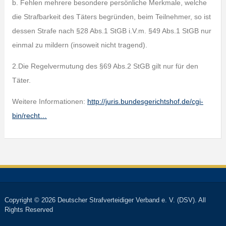
b. Fehlen mehrere besondere persönliche Merkmale, welche
die Strafbarkeit des Täters begründen, beim Teilnehmer, so ist
dessen Strafe nach §28 Abs.1 StGB i.V.m. §49 Abs.1 StGB nur
einmal zu mildern (insoweit nicht tragend).
2.Die Regelvermutung des §69 Abs.2 StGB gilt nur für den
Täter.
Weitere Informationen:
http://juris.bundesgerichtshof.de/cgi-
bin/recht…
Copyright © 2026 Deutscher Strafverteidiger Verband e. V. (DSV). All
Rights Reserved