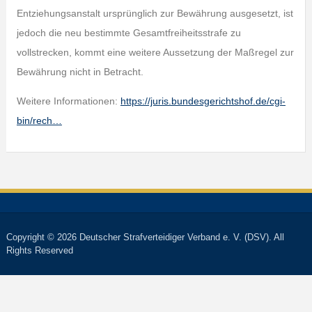
Entziehungsanstalt ursprünglich zur Bewährung ausgesetzt, ist
jedoch die neu bestimmte Gesamtfreiheitsstrafe zu
vollstrecken, kommt eine weitere Aussetzung der Maßregel zur
Bewährung nicht in Betracht.
Weitere Informationen:
https://juris.bundesgerichtshof.de/cgi-
bin/rech…
Copyright © 2026 Deutscher Strafverteidiger Verband e. V. (DSV). All
Rights Reserved