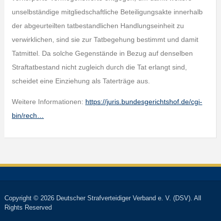
unselbständige mitgliedschaftliche Beteiligungsakte innerhalb
der abgeurteilten tatbestandlichen Handlungseinheit zu
verwirklichen, sind sie zur Tatbegehung bestimmt und damit
Tatmittel. Da solche Gegenstände in Bezug auf denselben
Straftatbestand nicht zugleich durch die Tat erlangt sind,
scheidet eine Einziehung als Taterträge aus.
Weitere Informationen:
https://juris.bundesgerichtshof.de/cgi-
bin/rech…
Copyright © 2026 Deutscher Strafverteidiger Verband e. V. (DSV). All
Rights Reserved