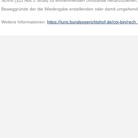
Schrift (§11 Abs.3 StGB) zu entnehmenden Umstände heranzuziehen; au
Beweggründe der die Wiedergabe erstellenden oder damit umgehend
Weitere Informationen:
https://juris.bundesgerichtshof.de/cgi-bin/rec