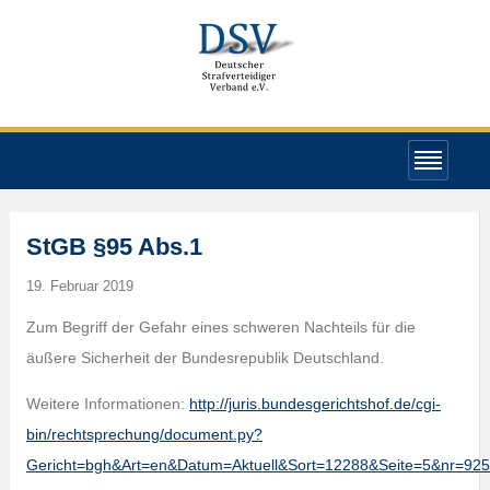
StGB §95 Abs.1
19. Februar 2019
Zum Begriff der Gefahr eines schweren Nachteils für die
äußere Sicherheit der Bundesrepublik Deutschland.
Weitere Informationen:
http://juris.bundesgerichtshof.de/cgi-
bin/rechtsprechung/document.py?
Gericht=bgh&Art=en&Datum=Aktuell&Sort=12288&Seite=5&nr=9