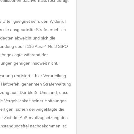
gebliebenen Sachverhalts rechtfertigt
Urteil geeignet sein, den Widerruf
 die ausgeurteilte Strafe erheblich
lagten abweicht und sich die
wendung des § 116 Abs. 4 Nr. 3 StPO
er Angeklagte während der
ungen genügen insoweit nicht.
rtung realisiert – hier Verurteilung
im Haftbefehl genannten Straferwartung
setzung aus. Der bloße Umstand, dass
ie Vergeblichkeit seiner Hoffnungen
rtigen, sofern der Angeklagte die
er Zeit der Außervollzugsetzung des
beanstandungsfrei nachgekommen ist.