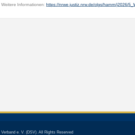
Weitere Informationen:
https://nrwe.justiz.nrw.de/olgs/hamm/j2026/
 Verband e. V. (DSV). All Rights Reserved