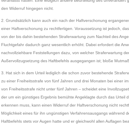
veranlasst hätten. Eine lediglich andere Beurteilung des unverändert 
den Widerruf hingegen nicht.
2. Grundsätzlich kann auch ein nach der Haftverschonung ergangenes 
einer Haftverschonung zu rechtfertigen. Voraussetzung ist jedoch, dass
von der bis dahin bestehenden Straferwartung zum Nachteil des Angek
Fluchtgefahr dadurch ganz wesentlich erhöht. Dabei erfordert die An
nachvollziehbare Feststellungen dazu, von welcher Straferwartung d
Außervollzugsetzung des Haftbefehls ausgegangen ist; bloße Mutmaß
3. Hat sich in dem Urteil lediglich die schon zuvor bestehende Straferwa
zu einer Freiheitsstrafe von fünf Jahren und drei Monaten bei einer 
von Freiheitsstrafe nicht unter fünf Jahren – scheidet eine Invollzug
der um ein günstiges Ergebnis bemühte Angeklagte durch das Urteil d
erkennen muss, kann einen Widerruf der Haftverschonung nicht rechtfe
Möglichkeit eines für ihn ungünstigen Verfahrensausgangs während d
Haftbefehls stets vor Augen hatte und er gleichwohl allen Auflagen 