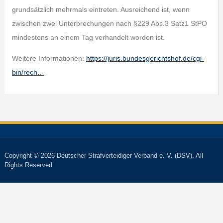
grundsätzlich mehrmals eintreten. Ausreichend ist, wenn
zwischen zwei Unterbrechungen nach §229 Abs.3 Satz1 StPO
mindestens an einem Tag verhandelt worden ist.
Weitere Informationen:
https://juris.bundesgerichtshof.de/cgi-
bin/rech…
Copyright © 2026 Deutscher Strafverteidiger Verband e. V. (DSV). All
Rights Reserved