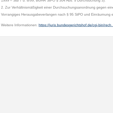
1999 – StB 7 u. 8/99, BGHR StPO § 304 Abs. 5 Durchsuchung 3).
2. Zur Verhältnismäßigkeit einer Durchsuchungsanordnung gegen eine
Vorrangiges Herausgabeverlangen nach § 95 StPO und Einräumung e
Weitere Informationen:
https://juris.bundesgerichtshof.de/cgi-bin/rec