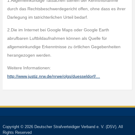
1.Allgemeinkundige Tatsachen stehen der Kenntnisnahme
durch das Rechtsbeschwerdegericht offen, ohne dass es ihrer
Darlegung im tatrichterlichen Urteil bedarf.
2.Die im Internet bei Google Maps oder Google Earth
abrufbaren Luftbildaufnahmen können als Quelle für
allgemeinkundige Erkenntnisse zu örtlichen Gegebenheiten
herangezogen werden.
Weitere Informationen:
http://www.justiz.nrw.de/nrwe/olgs/duesseldorf/…
Copyright © 2026 Deutscher Strafverteidiger Verband e. V. (DSV). All
Rights Reserved