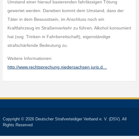
Umstand einer hierauf basierenden fahrlässigen Tötung
gewertet werden. Daneben kommt dem Umstand, dass der
Täter in dem Bewusstsein, im Anschluss noch ein
Kraftfahrzeug im Straßenverkehr zu führen, Alkohol konsumiert
hat (sog. Trinken in Fahrbereitschaft), eigenständige
strafschärfende Bedeutung zu.
Weitere Informationen:
http://www.rechtsprechung.niedersachsen.juris.d…
Copyright © 2026 Deutscher Strafverteidiger Verband e. V. (DSV). All
Rights Reserved