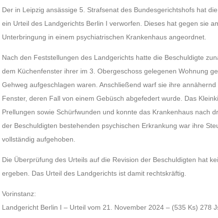
Der in Leipzig ansässige 5. Strafsenat des Bundesgerichtshofs hat di
ein Urteil des Landgerichts Berlin I verworfen. Dieses hat gegen sie
Unterbringung in einem psychiatrischen Krankenhaus angeordnet.
Nach den Feststellungen des Landgerichts hatte die Beschuldigte z
dem Küchenfenster ihrer im 3. Obergeschoss gelegenen Wohnung gewo
Gehweg aufgeschlagen waren. Anschließend warf sie ihre annähernd 
Fenster, deren Fall von einem Gebüsch abgefedert wurde. Das Kleinkind
Prellungen sowie Schürfwunden und konnte das Krankenhaus nach dre
der Beschuldigten bestehenden psychischen Erkrankung war ihre Steue
vollständig aufgehoben.
Die Überprüfung des Urteils auf die Revision der Beschuldigten hat ke
ergeben. Das Urteil des Landgerichts ist damit rechtskräftig.
Vorinstanz:
Landgericht Berlin I – Urteil vom 21. November 2024 – (535 Ks) 278 J