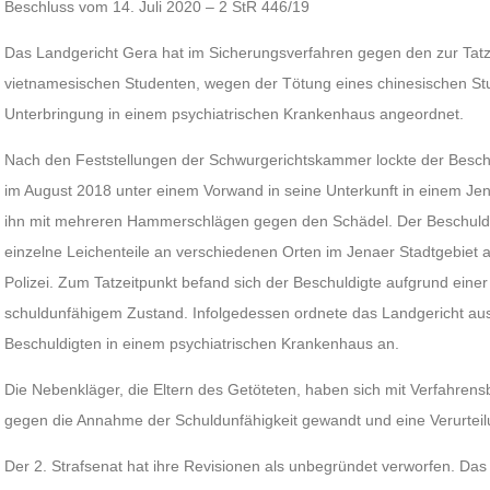
Beschluss vom 14. Juli 2020 – 2 StR 446/19
Das Landgericht Gera hat im Sicherungsverfahren gegen den zur Tatze
vietnamesischen Studenten, wegen der Tötung eines chinesischen Stud
Unterbringung in einem psychiatrischen Krankenhaus angeordnet.
Nach den Feststellungen der Schwurgerichtskammer lockte der Besch
im August 2018 unter einem Vorwand in seine Unterkunft in einem J
ihn mit mehreren Hammerschlägen gegen den Schädel. Der Beschuldig
einzelne Leichenteile an verschiedenen Orten im Jenaer Stadtgebiet ab
Polizei. Zum Tatzeitpunkt befand sich der Beschuldigte aufgrund eine
schuldunfähigem Zustand. Infolgedessen ordnete das Landgericht aus
Beschuldigten in einem psychiatrischen Krankenhaus an.
Die Nebenkläger, die Eltern des Getöteten, haben sich mit Verfahre
gegen die Annahme der Schuldunfähigkeit gewandt und eine Verurtei
Der 2. Strafsenat hat ihre Revisionen als unbegründet verworfen. Das 