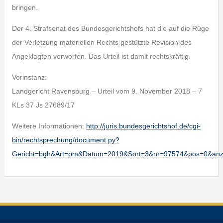
bringen.
Der 4. Strafsenat des Bundesgerichtshofs hat die auf die Rüge
der Verletzung materiellen Rechts gestützte Revision des
Angeklagten verworfen. Das Urteil ist damit rechtskräftig.
Vorinstanz:
Landgericht Ravensburg – Urteil vom 9. November 2018 – 7
KLs 37 Js 27689/17
Weitere Informationen:
http://juris.bundesgerichtshof.de/cgi-
bin/rechtsprechung/document.py?
Gericht=bgh&Art=pm&Datum=2019&Sort=3&nr=97574&pos=0&an