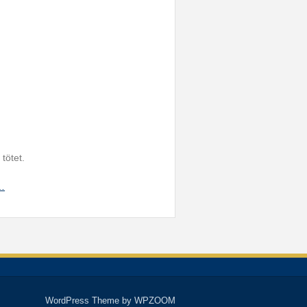
tötet.
h…
WordPress Theme by
WPZOOM