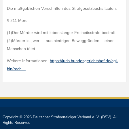
Die maßgeblichen Vorschriften des Strafgesetzbuchs lauten:
§ 211 Mord
(1)Der Mörder wird mit lebenslanger Freiheitsstrafe bestraft.
(2)Mörder ist, wer … aus niedrigen Beweggründen …einen
Menschen tötet.
Weitere Informationen:
https://juris.bundesgerichtshof.de/cgi-
bin/rech…
Copyright © 2026 Deutscher Strafverteidiger Verband e. V. (DSV). All
Rights Reserved