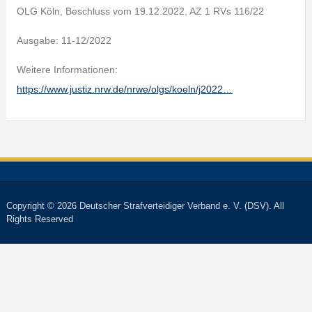
OLG Köln, Beschluss vom 19.12.2022, AZ 1 RVs 116/22
Ausgabe: 11-12/2022
Weitere Informationen:
https://www.justiz.nrw.de/nrwe/olgs/koeln/j2022…
Copyright © 2026 Deutscher Strafverteidiger Verband e. V. (DSV). All
Rights Reserved